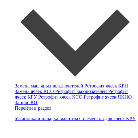
Замена масляных выключателей
Ретрофит ячеек КРН
Замена ячеек КСО
Ретрофит выключателей
Ретрофит
ячеек КРУ
Ретрофит ячеек КСО
Ретрофит ячеек ЯКНО
Запрос КП
Перейти в раздел
Установка и наладка выкатных элементов для ячеек КРУ