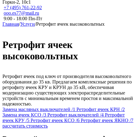
Горки-2, 10с1
+7 (495) 761-22-92
ooo.es77@mail.ru
9:00 - 18:00 Пн-Пт
Главная
/
Услуги
/
Ретрофит ячеек высоковольтных
Ретрофит ячеек
высоковольтных
Ретрофит ячеек под ключ от производителя высоковольтного
оборудования до 35 кв. Предлагаем комплексные решения по
ретрофиту ячеек КРУ и КРУН до 35 кВ, обеспечивая
модернизацию существующих электрораспределительные
устройств с минимальным временем простоя и максимальной
надежностью.
Замена масляных выключателей
/1
Ретрофит ячеек КРН
/2
Замена ячеек КСО
/3
Ретрофит выключателей
/4
Ретрофит
ячеек КРУ
/5
Ретрофит ячеек КСО
/6
Ретрофит ячеек ЯКНО
/7
рассчитать стоимость