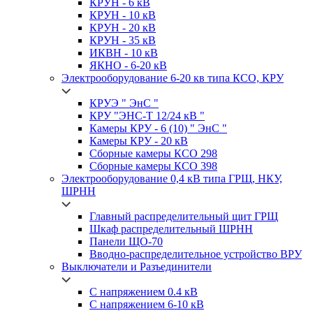
КРУН -
6 кВ
КРУН -
10 кВ
КРУН -
20 кВ
КРУН -
35 кВ
ИКВН -
10 кВ
ЯКНО -
6-20 кВ
Электрооборудование 6-20 кв типа
КСО, КРУ
КРУЭ
" ЭнС "
КРУ
"ЭНС-Т 12/24 кВ "
Камеры
КРУ - 6 (10) " ЭнС "
Камеры
КРУ - 20 кВ
Сборные камеры
КСО 298
Сборные камеры
КСО 398
Электрооборудование 0,4 кВ типа
ГРЩ, НКУ,
ШРНН
Главный распределительный щит
ГРЩ
Шкаф распределительный
ШРНН
Панели ЩО-70
Вводно-распределительное устройство
ВРУ
Выключатели и Разъединители
С напряжением 0.4 кВ
С напряжением 6-10 кВ