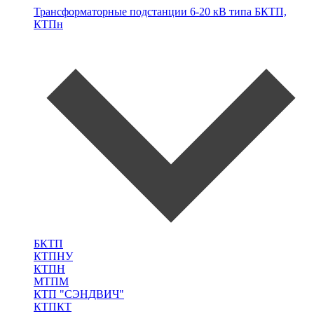
Трансформаторные подстанции 6-20 кВ типа
БКТП,
КТПн
БКТП
КТПНУ
КТПН
МТПМ
КТП "СЭНДВИЧ"
КТПКТ