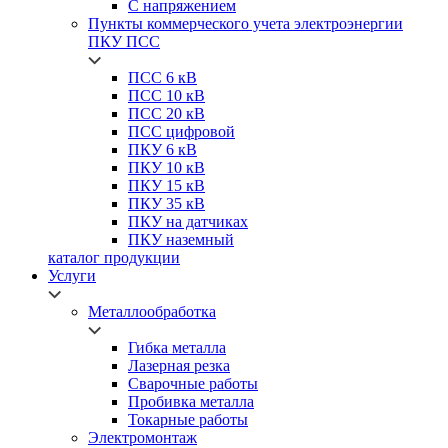
С напряжением
Пункты коммерческого учета электроэнергии
ПКУ ПСС
ПСС
6 кВ
ПСС
10 кВ
ПСС
20 кВ
ПСС
цифровой
ПКУ
6 кВ
ПКУ
10 кВ
ПКУ
15 кВ
ПКУ
35 кВ
ПКУ
на датчиках
ПКУ
наземный
каталог продукции
Услуги
Металлообработка
Гибка металла
Лазерная резка
Сварочные работы
Пробивка металла
Токарные работы
Электромонтаж