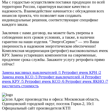
Мы с гордостью осуществляем поставки продукции по всей
территории России, гарантируя высокое качество и
надежность. Взаимодействие начинается с обсуждения всех
нюансов проекта, что позволяет нам создавать
индивидуальные решения, соответствующие специфике
каждого заказа.
Заключив с нами договор, вы можете быть уверены в
соблюдении всех сроков условиях, а также, в наличии
гарантии на наши изделия. “ЭнергоСервис” — это Ваша
уверенность в надежном энергетическом обеспечении!
Комплексная модернизация (ретрофит) высоковольтных ячеек
КРУ. Замена устаревших компонентов на современные,
продление срока службы. Закажите услугу ретрофита прямо
сейчас!
Замена масляных выключателей
/1
Ретрофит ячеек КРН
/2
Замена ячеек КСО
/3
Ретрофит выключателей
/4
Ретрофит
ячеек КРУ
/5
Ретрофит ячеек КСО
/6
Ретрофит ячеек ЯКНО
/7
рассчитать стоимость
Адрес производства и офиса:
Московская область,
Одинцовский городской округ, поселок Горки-2, 10с1
Официальный сайт производителя КТП