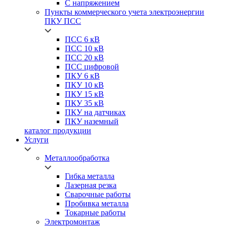
С напряжением
Пункты коммерческого учета электроэнергии
ПКУ ПСС
ПСС
6 кВ
ПСС
10 кВ
ПСС
20 кВ
ПСС
цифровой
ПКУ
6 кВ
ПКУ
10 кВ
ПКУ
15 кВ
ПКУ
35 кВ
ПКУ
на датчиках
ПКУ
наземный
каталог продукции
Услуги
Металлообработка
Гибка металла
Лазерная резка
Сварочные работы
Пробивка металла
Токарные работы
Электромонтаж