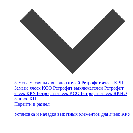
Замена масляных выключателей
Ретрофит ячеек КРН
Замена ячеек КСО
Ретрофит выключателей
Ретрофит
ячеек КРУ
Ретрофит ячеек КСО
Ретрофит ячеек ЯКНО
Запрос КП
Перейти в раздел
Установка и наладка выкатных элементов для ячеек КРУ