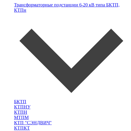
Трансформаторные подстанции 6-20 кВ типа
БКТП,
КТПн
БКТП
КТПНУ
КТПН
МТПМ
КТП "СЭНДВИЧ"
КТПКТ