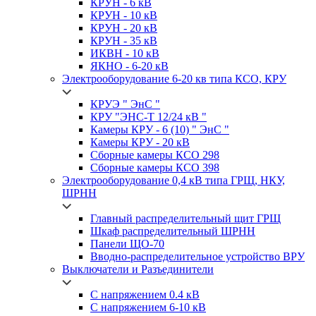
КРУН -
6 кВ
КРУН -
10 кВ
КРУН -
20 кВ
КРУН -
35 кВ
ИКВН -
10 кВ
ЯКНО -
6-20 кВ
Электрооборудование 6-20 кв типа
КСО, КРУ
КРУЭ
" ЭнС "
КРУ
"ЭНС-Т 12/24 кВ "
Камеры
КРУ - 6 (10) " ЭнС "
Камеры
КРУ - 20 кВ
Сборные камеры
КСО 298
Сборные камеры
КСО 398
Электрооборудование 0,4 кВ типа
ГРЩ, НКУ,
ШРНН
Главный распределительный щит
ГРЩ
Шкаф распределительный
ШРНН
Панели ЩО-70
Вводно-распределительное устройство
ВРУ
Выключатели и Разъединители
С напряжением 0.4 кВ
С напряжением 6-10 кВ