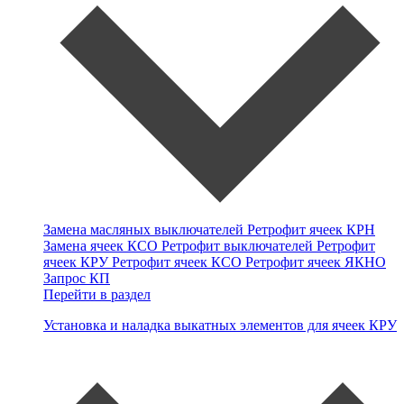
Замена масляных выключателей
Ретрофит ячеек КРН
Замена ячеек КСО
Ретрофит выключателей
Ретрофит
ячеек КРУ
Ретрофит ячеек КСО
Ретрофит ячеек ЯКНО
Запрос КП
Перейти в раздел
Установка и наладка выкатных элементов для ячеек КРУ