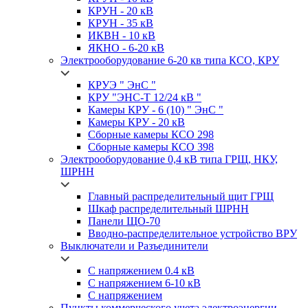
КРУН -
20 кВ
КРУН -
35 кВ
ИКВН -
10 кВ
ЯКНО -
6-20 кВ
Электрооборудование 6-20 кв типа
КСО, КРУ
КРУЭ
" ЭнС "
КРУ
"ЭНС-Т 12/24 кВ "
Камеры
КРУ - 6 (10) " ЭнС "
Камеры
КРУ - 20 кВ
Сборные камеры
КСО 298
Сборные камеры
КСО 398
Электрооборудование 0,4 кВ типа
ГРЩ, НКУ,
ШРНН
Главный распределительный щит
ГРЩ
Шкаф распределительный
ШРНН
Панели ЩО-70
Вводно-распределительное устройство
ВРУ
Выключатели и Разъединители
С напряжением 0.4 кВ
С напряжением 6-10 кВ
С напряжением
Пункты коммерческого учета электроэнергии