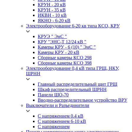
КРУН -
20 кВ
КРУН -
35 кВ
ИКВН -
10 кВ
ЯКНО -
6-20 кВ
Электрооборудование 6-20 кв типа
КСО, КРУ
КРУЭ
" ЭнС "
КРУ
"ЭНС-Т 12/24 кВ "
Камеры
КРУ - 6 (10) " ЭнС "
Камеры
КРУ - 20 кВ
Сборные камеры
КСО 298
Сборные камеры
КСО 398
Электрооборудование 0,4 кВ типа
ГРЩ, НКУ,
ШРНН
Главный распределительный щит
ГРЩ
Шкаф распределительный
ШРНН
Панели ЩО-70
Вводно-распределительное устройство
ВРУ
Выключатели и Разъединители
С напряжением 0.4 кВ
С напряжением 6-10 кВ
С напряжением
Пункты коммерческого учета электроэнергии