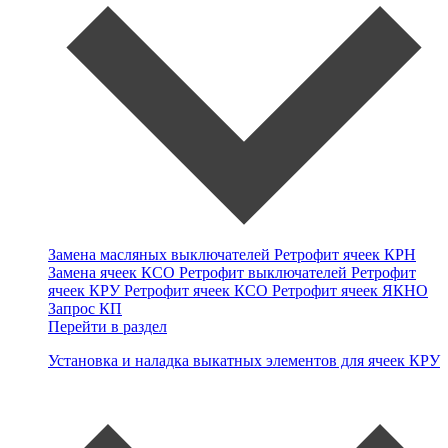
Замена масляных выключателей
Ретрофит ячеек КРН
Замена ячеек КСО
Ретрофит выключателей
Ретрофит
ячеек КРУ
Ретрофит ячеек КСО
Ретрофит ячеек ЯКНО
Запрос КП
Перейти в раздел
Установка и наладка выкатных элементов для ячеек КРУ