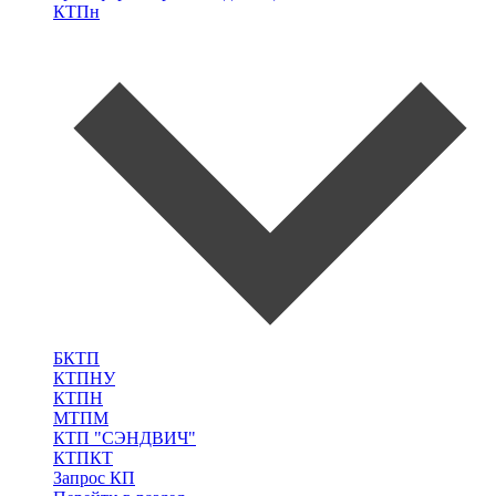
КТПн
БКТП
КТПНУ
КТПН
МТПМ
КТП "СЭНДВИЧ"
КТПКТ
Запрос КП